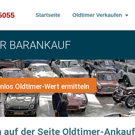
5055
Startseite
Oldtimer Verkaufen
R BARANKAUF
enlos Oldtimer-Wert ermitteln
 auf der Seite Oldtimer-Ankau